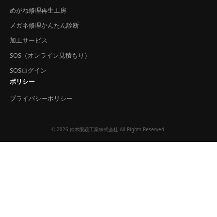
めがね修理再生工房
メガネ修理かんたん診断
加工サービス
SOS（オンライン見積もり）
SOSログイン
ポリシー
プライバシーポリシー
© 2026 鈴木眼鏡工業株式会社 All Rights Reserved.