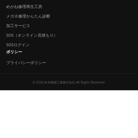
めがね修理再生工房
メガネ修理かんたん診断
加工サービス
SOS（オンライン見積もり）
SOSログイン
ポリシー
プライバシーポリシー
© 2026 鈴木眼鏡工業株式会社 All Rights Reserved.